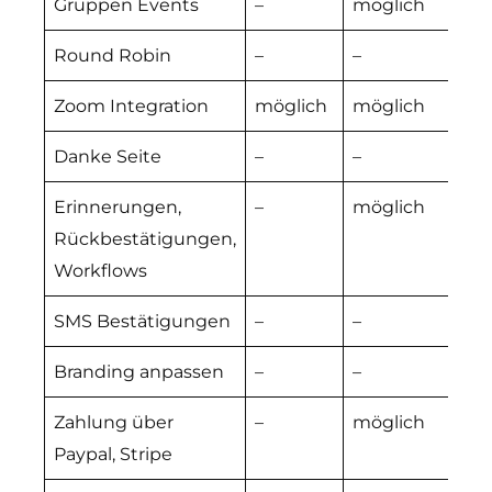
Gruppen Events
–
möglich
m
Round Robin
–
–
m
Zoom Integration
möglich
möglich
m
Danke Seite
–
–
m
Erinnerungen,
–
möglich
m
Rückbestätigungen,
Workflows
SMS Bestätigungen
–
–
m
Branding anpassen
–
–
m
Zahlung über
–
möglich
m
Paypal, Stripe