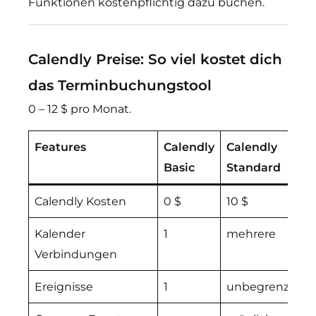
Funktionen kostenpflichtig dazu buchen.
Calendly Preise: So viel kostet dich
das Terminbuchungstool
0 – 12 $ pro Monat.
Features
Calendly
Calendly
C
Basic
Standard
T
Calendly Kosten
0 $
10 $
1
Kalender
1
mehrere
m
Verbindungen
Ereignisse
1
unbegrenzt
u