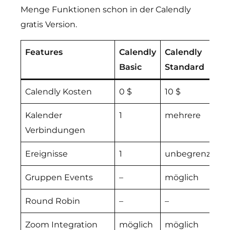
Menge Funktionen schon in der Calendly
gratis Version.
Features
Calendly
Calendly
C
Basic
Standard
T
Calendly Kosten
0 $
10 $
1
Kalender
1
mehrere
m
Verbindungen
Ereignisse
1
unbegrenzt
u
Gruppen Events
–
möglich
m
Round Robin
–
–
m
Zoom Integration
möglich
möglich
m