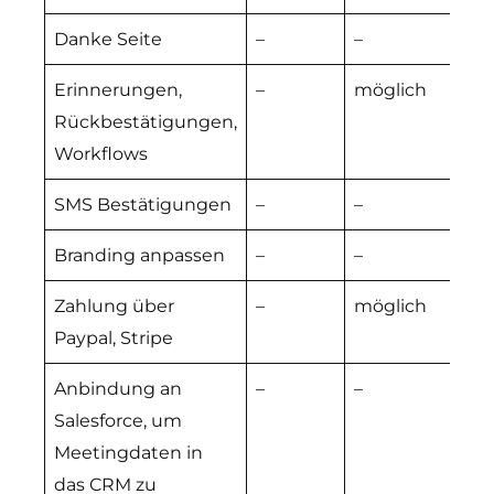
Danke Seite
–
–
m
Erinnerungen,
–
möglich
m
Rückbestätigungen,
Workflows
SMS Bestätigungen
–
–
m
Branding anpassen
–
–
m
Zahlung über
–
möglich
m
Paypal, Stripe
Anbindung an
–
–
m
Salesforce, um
Meetingdaten in
das CRM zu