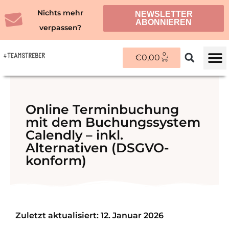
Zum
Nichts mehr
NEWSLETTER
Inhalt
ABONNIEREN
verpassen?
springen
0
WARENKORB
€
0,00
ÜBER M
Online Terminbuchung
mit dem Buchungssystem
Calendly – inkl.
Alternativen (DSGVO-
konform)
Zuletzt aktualisiert: 12. Januar 2026