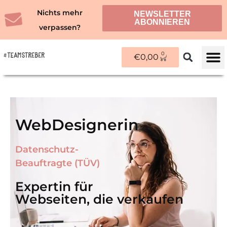
Zum
Nichts mehr
NEWSLETTER
Inhalt
ABONNIEREN
verpassen?
springen
0
WARENKORB
€
0,00
ÜBER M
WebDesignerin
Datenschutz-
Beauftragte (TÜV)
Expertin für
Webseiten, die verkaufen