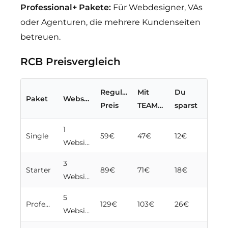
Professional+ Pakete:
Für Webdesigner, VAs
oder Agenturen, die mehrere Kundenseiten
betreuen.
RCB Preisvergleich
Regulärer
Mit
Du
Paket
Websites
Preis
TEAMSTREBER
sparst
1
Single
59€
47€
12€
Website
3
Starter
89€
71€
18€
Websites
5
Professional
129€
103€
26€
Websites