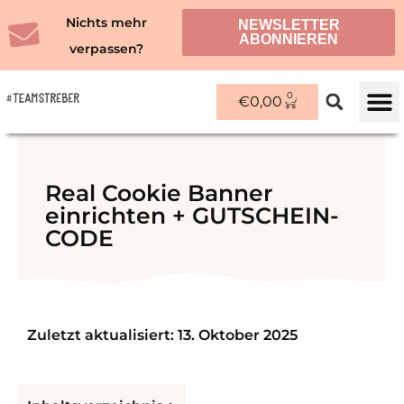
Zum
Nichts mehr
NEWSLETTER
Inhalt
ABONNIEREN
verpassen?
springen
0
WARENKORB
€
0,00
ÜBER M
Real Cookie Banner
einrichten + GUTSCHEIN-
CODE
Zuletzt aktualisiert: 13. Oktober 2025