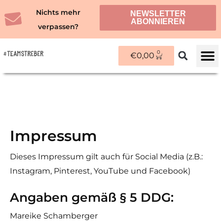
Zum
Nichts mehr
NEWSLETTER
Inhalt
ABONNIEREN
verpassen?
springen
0
WARENKORB
€
0,00
ÜBER M
Impressum
Dieses Impressum gilt auch für Social Media (z.B.:
Instagram, Pinterest, YouTube und Facebook)
Angaben gemäß § 5 DDG:
Mareike Schamberger