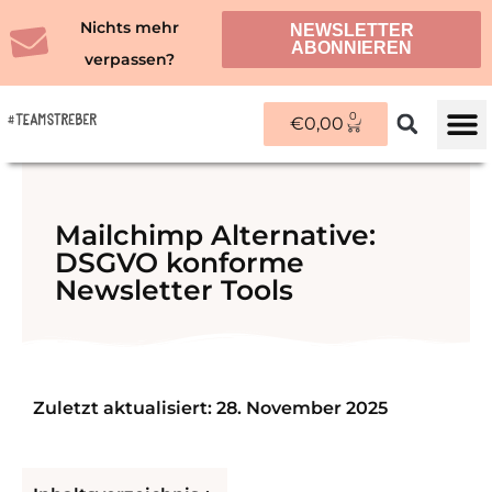
Zum
Nichts mehr
NEWSLETTER
Inhalt
ABONNIEREN
verpassen?
springen
0
WARENKORB
€
0,00
ÜBER M
Mailchimp Alternative:
DSGVO konforme
Newsletter Tools
Zuletzt aktualisiert: 28. November 2025