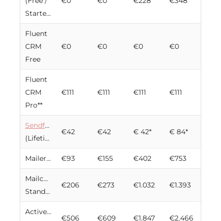
(Free /
€0
€0
€228
€348
Starter)*
Fluent
CRM
€0
€0
€0
€0
Free
Fluent
CRM
€111
€111
€111
€111
Pro**
Sendfox
€42
€42
€ 42*
€ 84*
(Lifetime)***
MailerLite
€93
€155
€402
€753
Mailchimp
€206
€273
€1.032
€1.393
Standard
ActiveCampaign
€506
€609
€1.847
€2.466