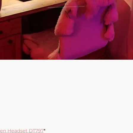
en Headset DT797
*