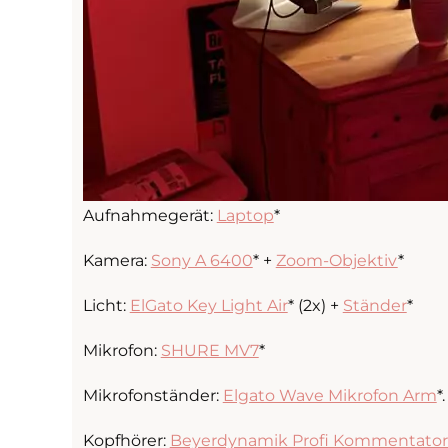
Aufnahmegerät:
Laptop
*
Kamera:
Sony A 6400
* +
Zoom-Objektiv
*
Licht:
ElGato Key Light Air
* (2x) +
Ständer
*
Mikrofon:
SHURE MV7
*
Mikrofonständer:
Elgato Wave Mikrofon Arm
*.
Kopfhörer:
Beyerdynamik Profi Kommentator