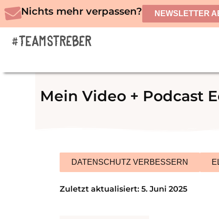
Zum
Nichts mehr verpassen?
NEWSLETTER A
Inhalt
springen
Mein Video + Podcast 
DATENSCHUTZ VERBESSERN
E
Zuletzt aktualisiert: 5. Juni 2025