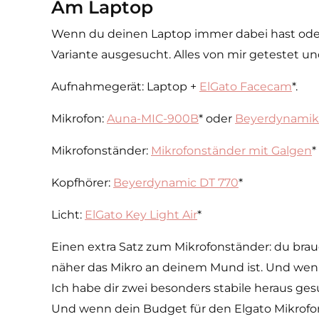
Am Laptop
Wenn du deinen Laptop immer dabei hast oder
Variante ausgesucht. Alles von mir getestet u
Aufnahmegerät: Laptop +
ElGato Facecam
*.
Mikrofon:
Auna-MIC-900B
* oder
Beyerdynamik
Mikrofonständer:
Mikrofonständer mit Galgen
*
Kopfhörer:
Beyerdynamic DT 770
*
Licht:
ElGato Key Light Air
*
Einen extra Satz zum Mikrofonständer: du brauc
näher das Mikro an deinem Mund ist. Und wenn 
Ich habe dir zwei besonders stabile heraus gesuc
Und wenn dein Budget für den Elgato Mikrofonar