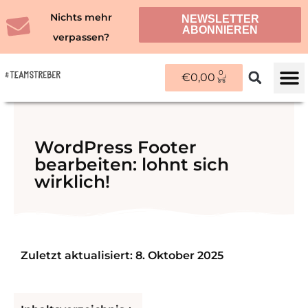
Zum
Nichts mehr
NEWSLETTER
Inhalt
ABONNIEREN
verpassen?
springen
0
WARENKORB
€
0,00
ÜBER M
WordPress Footer
bearbeiten: lohnt sich
wirklich!
Zuletzt aktualisiert: 8. Oktober 2025