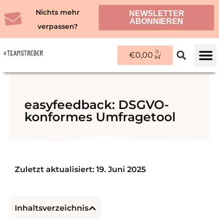
Zum
Nichts mehr
NEWSLETTER
Inhalt
ABONNIEREN
verpassen?
springen
0
WARENKORB
€
0,00
ÜBER M
easyfeedback: DSGVO-
konformes Umfragetool
Zuletzt aktualisiert: 19. Juni 2025
Inhaltsverzeichnis