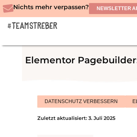
Zum
Nichts mehr verpassen?
NEWSLETTER A
Inhalt
springen
Elementor Pagebuilder:
DATENSCHUTZ VERBESSERN
E
Zuletzt aktualisiert: 3. Juli 2025