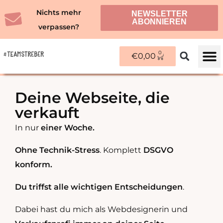
Zum
Nichts mehr
NEWSLETTER
Inhalt
ABONNIEREN
verpassen?
springen
0
WARENKORB
€
0,00
ÜBER M
Deine Webseite, die
verkauft
I
n nur
einer Woche.
Ohne Technik-Stress
. Komplett
DSGVO
konform.
Du triffst alle wichtigen Entscheidungen
.
Dabei hast du mich als Webdesignerin und