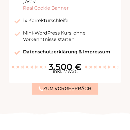
, Astra,
Real Cookie Banner
1x Korrekturschleife
Mini-WordPress Kurs: ohne
Vorkenntnisse starten
Datenschutzerklärung & Impressum
3.500 €
inkl. MwSt.
ZUM VORGESPRÄCH