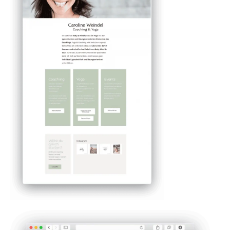
"Unkompliziert, authentisch und mit viel
Struktur. Mareike hat viel Erfahrung im Sales
Bereich und stellt immer genau die richtigen
Fragen. Sie hat mit mir einen Prozess erarbeitet,
durch den es meine Klienten jetzt viel einfacher
haben mein Produkt kennenzulernen und auch
direkt zu buchen." Lena Bopp
DETAILS ANSCHAUEN