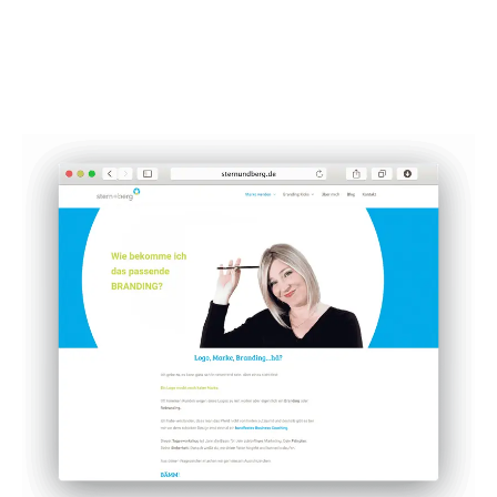
Tierarztpraxis Tessmer
"Endlich sieht man auf der Webseite, wie wir
arbeiten: Als moderne Haustierarztpraxis mit
ganz viel Herz für die Patienten. So finden uns
endlich die richtigen Kunden. Danke Mareike!"
Melanie Tessmer
DETAILS ANSCHAUEN