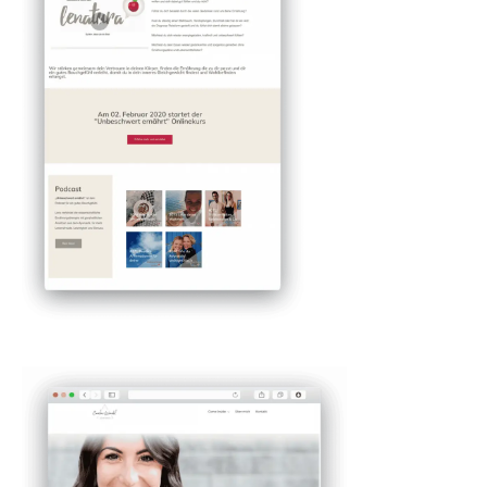
wäre meine Seite wahrscheinlich niemals fertig
geworden. Es ist so schön zu wissen, dass du im
Homepage-Notfall immer da bist! Danke für
deine tolle Arbeit!
DETAILS ANSCHAUEN
Lenatura