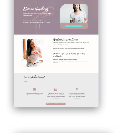
„ADHS“-Expertin
"Von der Terminvereinbarung an, über den
Leitfaden zum Aufbau der Website, dem
gründlichen Gespräch bis zum Workshop, an
dem wir die Website erstellt haben verlief alles
bestens." Heike Hahn
DETAILS ANSCHAUEN