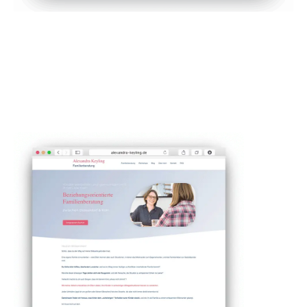
stern+berg
"Oh mein Gott Mareike ist die Seite geil!!! Die
Seite ist jetzt tausend mal besser als vorher.
Vielen Dank auch für deine inhaltlichen
Korrekturen. Da sieht man auch wie stark du