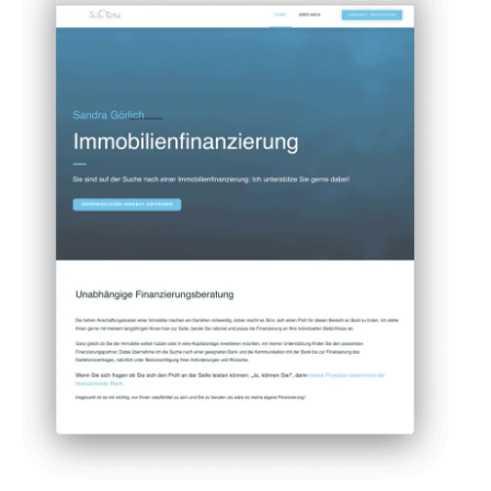
Caroline Weindel
"Das Beste dabei ist: ich bin dank ihren Tipps
auch selbst fähig, meine Seite ständig
anzupassen und wenns mal klemmt: freut es
mich immer wenn ich Mareike´s Unterstützung
jederzeit erhalte!" Caroline Weindel
DETAILS ANSCHAUEN