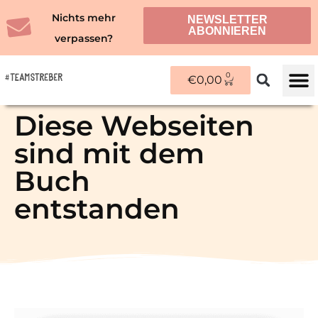
Zum
Nichts mehr
NEWSLETTER
Inhalt
ABONNIEREN
verpassen?
springen
0
WARENKORB
€
0,00
ÜBER M
Diese Webseiten
sind mit dem
Buch
entstanden