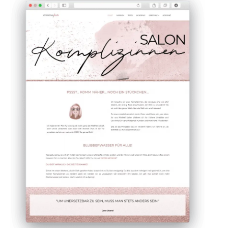
Stimme Nürnberg
"Wahnsinn! Hier kommen die Buchungen so
schnell rein, dass ich mit dem Blocken der
Termine kaum hinterher komme." Antje
Langnickel
DETAILS ANSCHAUEN