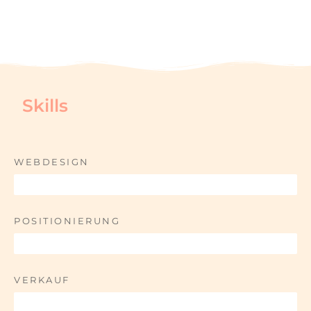
Immobilien-finanzierung
Skills
"Unglaublich, wie Mareike sich durch die
einzelnen Tools und Seiten klickt. Ich hätte für
WEBDESIGN
ein nicht halb so gutes Ergebnis sicher Wochen
gebraucht!Sie brennt für Ihren Job und das
100%
merkt und sieht man bei den Ergebnissen."
Sandra Görlich
POSITIONIERUNG
90%
DETAILS ANSCHAUEN
VERKAUF
95%