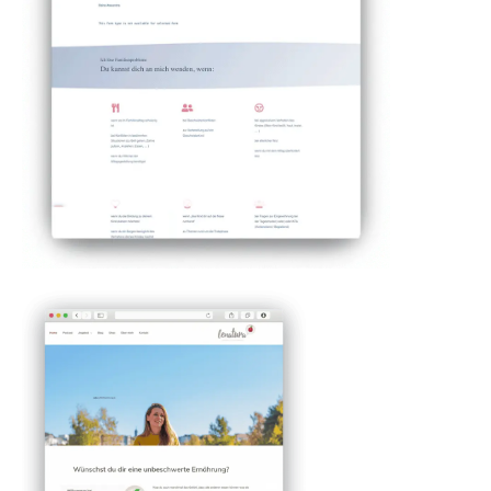
textest." Andrea Yildiz
DETAILS ANSCHAUEN
Familienberatung Alexandra
Keyling
Ohne dich und deine liebevollen Arschtritte