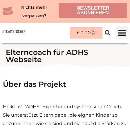
Zum
Nichts mehr
NEWSLETTER
Inhalt
ABONNIEREN
verpassen?
springen
0
WARENKORB
€
0,00
ÜBER M
Elterncoach für ADHS
Webseite
Über das Projekt
Heike ist “ADHS” Expertin und systemischer Coach.
Sie unterstützt Eltern dabei, die eignen Kinder so
anzunehmen wie sie sind und sich auf die Stärken zu