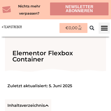
Zum
Nichts mehr
NEWSLETTER
Inhalt
ABONNIEREN
verpassen?
springen
0
WARENKORB
€
0,00
ÜBER M
Elementor Flexbox
Container
Zuletzt aktualisiert: 5. Juni 2025
Inhaltsverzeichnis