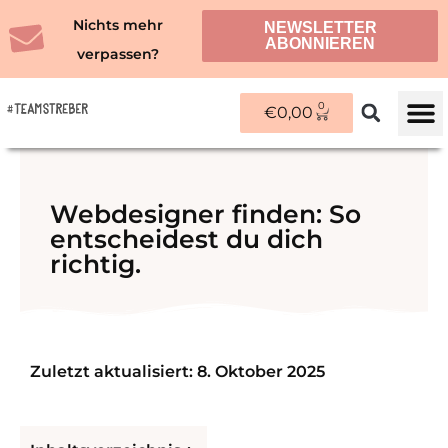
Zum
Nichts mehr
NEWSLETTER
Inhalt
ABONNIEREN
verpassen?
springen
0
WARENKORB
€
0,00
ÜBER M
Webdesigner finden: So
entscheidest du dich
richtig.
Zuletzt aktualisiert: 8. Oktober 2025