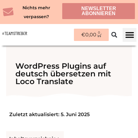
Zum
Nichts mehr
NEWSLETTER
Inhalt
ABONNIEREN
verpassen?
springen
0
WARENKORB
€
0,00
ÜBER M
WordPress Plugins auf
deutsch übersetzen mit
Loco Translate
Zuletzt aktualisiert: 5. Juni 2025