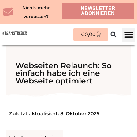
Zum
Nichts mehr
NEWSLETTER
Inhalt
ABONNIEREN
verpassen?
springen
0
WARENKORB
€
0,00
ÜBER M
Webseiten Relaunch: So
einfach habe ich eine
Webseite optimiert
Zuletzt aktualisiert: 8. Oktober 2025