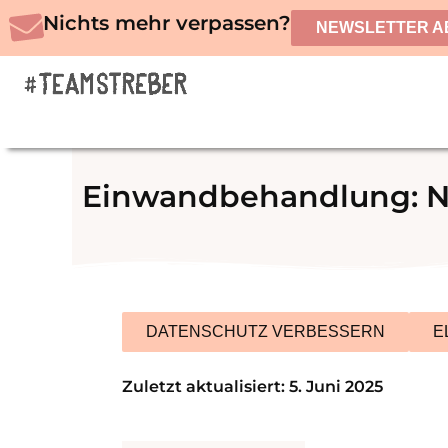
Zum
Nichts mehr verpassen?
NEWSLETTER A
Inhalt
springen
Einwandbehandlung: Ne
DATENSCHUTZ VERBESSERN
E
Zuletzt aktualisiert: 5. Juni 2025