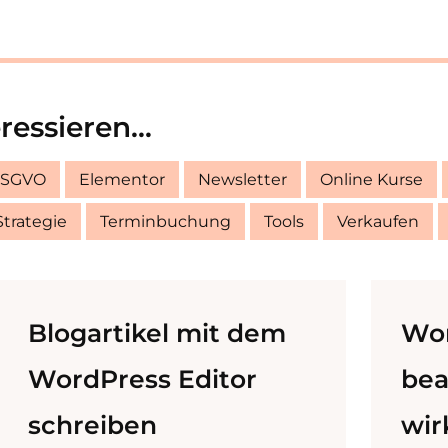
essieren...
SGVO
Elementor
Newsletter
Online Kurse
Strategie
Terminbuchung
Tools
Verkaufen
Blogartikel mit dem
Wor
WordPress Editor
bea
schreiben
wir