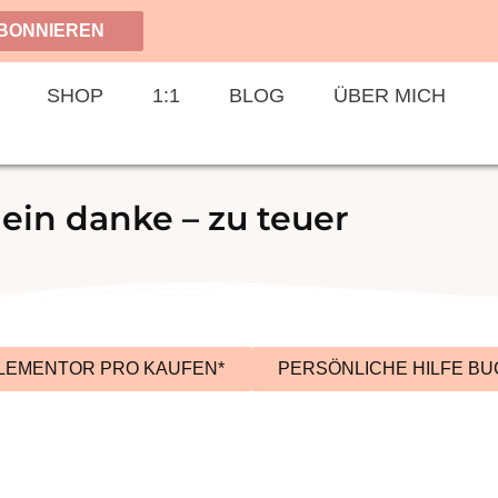
BONNIEREN
SHOP
1:1
BLOG
ÜBER MICH
in danke – zu teuer
LEMENTOR PRO KAUFEN*
PERSÖNLICHE HILFE B