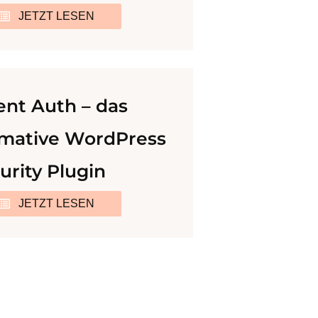
JETZT LESEN
ent Auth – das
imative WordPress
urity Plugin
JETZT LESEN