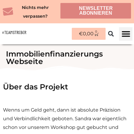
Zum
Nichts mehr
NEWSLETTER
Inhalt
ABONNIEREN
verpassen?
springen
0
WARENKORB
€
0,00
ÜBER M
Immobilienfinanzierungs
Webseite
Über das Projekt
Wenns um Geld geht, dann ist absolute Präzision
und Verbindlichkeit geboten. Sandra war eigentlich
schon vor unserem Workshop gut gebucht und