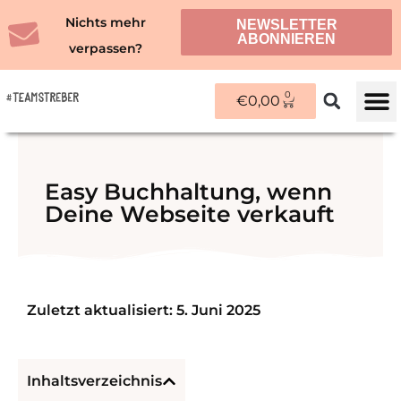
Zum
Nichts mehr
NEWSLETTER
Inhalt
ABONNIEREN
verpassen?
springen
0
WARENKORB
€
0,00
ÜBER M
Easy Buchhaltung, wenn
Deine Webseite verkauft
Zuletzt aktualisiert: 5. Juni 2025
Inhaltsverzeichnis