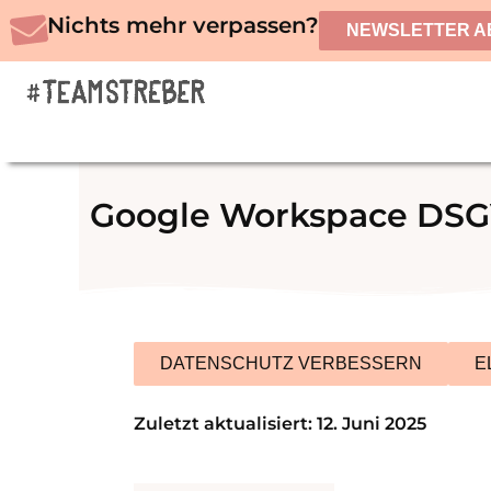
Zum
Nichts mehr verpassen?
NEWSLETTER A
Inhalt
springen
Google Workspace DSG
DATENSCHUTZ VERBESSERN
E
Zuletzt aktualisiert: 12. Juni 2025