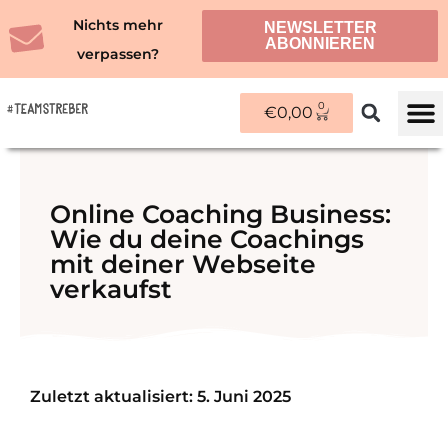
Zum
Nichts mehr
NEWSLETTER
Inhalt
ABONNIEREN
verpassen?
springen
0
WARENKORB
€
0,00
ÜBER M
Online Coaching Business:
Wie du deine Coachings
mit deiner Webseite
verkaufst
Zuletzt aktualisiert: 5. Juni 2025