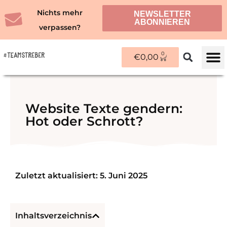
Zum
Nichts mehr
NEWSLETTER
Inhalt
ABONNIEREN
verpassen?
springen
0
WARENKORB
€
0,00
ÜBER M
Website Texte gendern:
Hot oder Schrott?
Zuletzt aktualisiert: 5. Juni 2025
Inhaltsverzeichnis