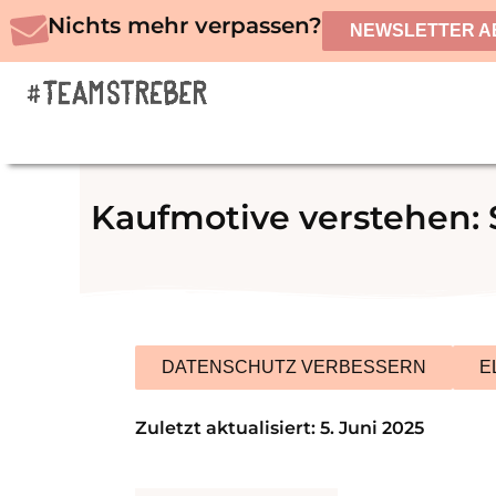
Zum
Nichts mehr verpassen?
NEWSLETTER A
Inhalt
springen
Kaufmotive verstehen:
DATENSCHUTZ VERBESSERN
E
Zuletzt aktualisiert: 5. Juni 2025