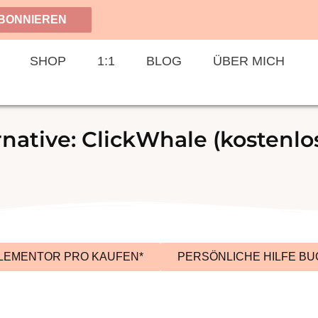
BONNIEREN
SHOP
1:1
BLOG
ÜBER MICH
ernative: ClickWhale (kosten
LEMENTOR PRO KAUFEN*
PERSÖNLICHE HILFE B