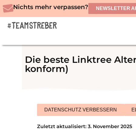
Zum
Nichts mehr verpassen?
NEWSLETTER A
Inhalt
springen
Die beste Linktree Alt
konform)
DATENSCHUTZ VERBESSERN
E
Zuletzt aktualisiert: 3. November 2025