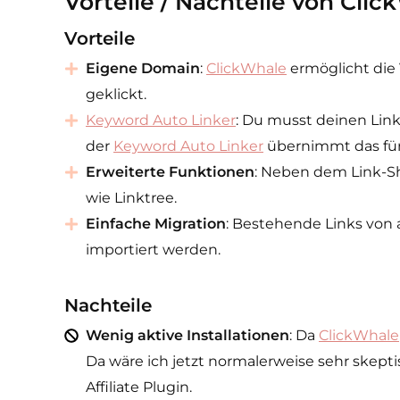
Vorteile / Nachteile von Cli
Vorteile
Eigene Domain
:
ClickWhale
ermöglicht die
geklickt.
Keyword Auto Linker
: Du musst deinen Link
der
Keyword Auto Linker
übernimmt das für 
Erweiterte Funktionen
: Neben dem Link-Sh
wie Linktree.
Einfache Migration
: Bestehende Links von a
importiert werden.
Nachteile
Wenig aktive Installationen
: Da
ClickWhale
Da wäre ich jetzt normalerweise sehr skept
Affiliate Plugin.