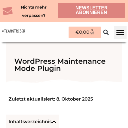
Zum
Nichts mehr
NEWSLETTER
Inhalt
ABONNIEREN
verpassen?
springen
0
WARENKORB
€
0,00
ÜBER M
WordPress Maintenance
Mode Plugin
Zuletzt aktualisiert: 8. Oktober 2025
Inhaltsverzeichnis