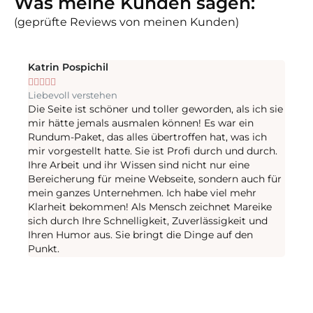
Was meine Kunden sagen:
(geprüfte Reviews von meinen Kunden)
Katrin Pospichil
Julia









Liebevoll verstehen
Rundu
Die Seite ist schöner und toller geworden, als ich sie
einen
mir hätte jemals ausmalen können! Es war ein
hilfr
Rundum-Paket, das alles übertroffen hat, was ich
sie s
mir vorgestellt hatte. Sie ist Profi durch und durch.
einer 
Ihre Arbeit und ihr Wissen sind nicht nur eine
eigen
Bereicherung für meine Webseite, sondern auch für
Ich b
mein ganzes Unternehmen. Ich habe viel mehr
die Fu
Klarheit bekommen! Als Mensch zeichnet Mareike
es mi
sich durch Ihre Schnelligkeit, Zuverlässigkeit und
geseh
Ihren Humor aus. Sie bringt die Dinge auf den
gerüh
Punkt.
Marei