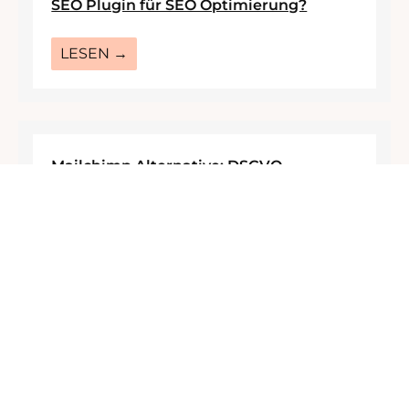
SEO Plugin für SEO Optimierung?
LESEN →
Mailchimp Alternative: DSGVO
konforme Newsletter Tools
LESEN →
Astra Theme – Das beste Theme
LESEN →