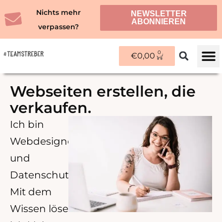
Zum
Nichts mehr
NEWSLETTER
Inhalt
ABONNIEREN
verpassen?
springen
0
WARENKORB
€
0,00
ÜBER M
Webseiten erstellen, die
verkaufen.
Ich bin
Webdesignerin
und
Datenschutzbeauftragte.
Mit dem
Wissen löse