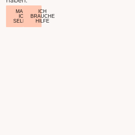
haben.
MACH
ICH
ICH
BRAUCHE
SELBST
HILFE